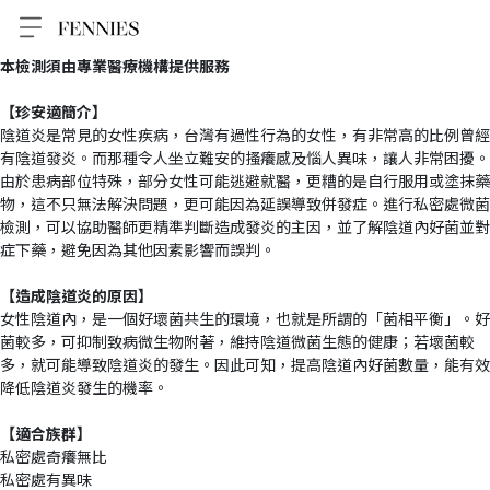
本檢測須由專業醫療機構提供服務
【珍安適簡介】
陰道炎是常見的女性疾病，台灣有過性行為的女性，有非常高的比例曾經
有陰道發炎。而那種令人坐立難安的搔癢感及惱人異味，讓人非常困擾。
由於患病部位特殊，部分女性可能逃避就醫，更糟的是自行服用或塗抹藥
物，這不只無法解決問題，更可能因為延誤導致併發症。進行私密處微菌
檢測，可以協助醫師更精準判斷造成發炎的主因，並了解陰道內好菌並對
症下藥，避免因為其他因素影響而誤判。
【造成陰道炎的原因】
女性陰道內，是一個好壞菌共生的環境，也就是所謂的「菌相平衡」。好
菌較多，可抑制致病微生物附著，維持陰道微菌生態的健康；若壞菌較
多，就可能導致陰道炎的發生。因此可知，提高陰道內好菌數量，能有效
降低陰道炎發生的機率。
【適合族群】
私密處奇癢無比
私密處有異味